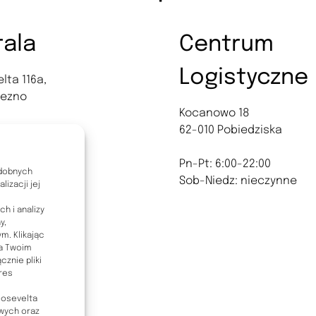
rala
Centrum
Logistyczne
lta 116a,
iezno
Kocanowo 18
62-010 Pobiedziska
0-18:00
: nieczynne
Pn-Pt: 6:00-22:00
odobnych
Sob-Niedz: nieczynne
izacji jej
h i analizy
y,
. Klikając
na Twoim
znie pliki
res
Roosevelta
owych oraz