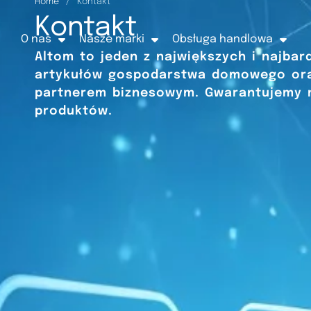
Home
/
Kontakt
Kontakt
O nas
Nasze marki
Obsługa handlowa
Altom to jeden z największych i najba
artykułów gospodarstwa domowego or
partnerem biznesowym. Gwarantujemy n
produktów.