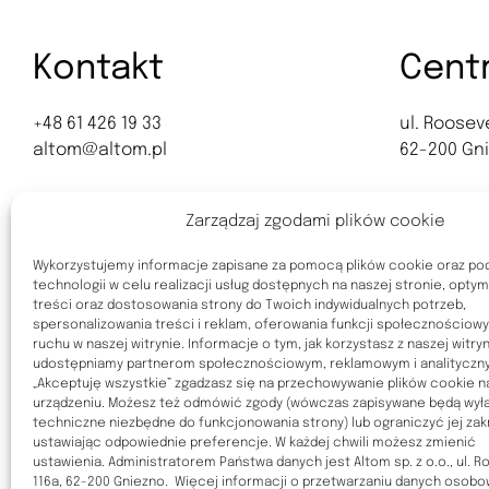
Kontakt
Cent
+48 61 426 19 33
ul. Rooseve
altom@altom.pl
62-200 Gn
Zgłoś naruszenie:
Pn-Pt:10:0
Zarządzaj zgodami plików cookie
sygnalista@altom.pl
Sob-Niedz
Wykorzystujemy informacje zapisane za pomocą plików cookie oraz p
technologii w celu realizacji usług dostępnych na naszej stronie, optymal
treści oraz dostosowania strony do Twoich indywidualnych potrzeb,
spersonalizowania treści i reklam, oferowania funkcji społecznościowyc
ruchu w naszej witrynie. Informacje o tym, jak korzystasz z naszej witryn
udostępniamy partnerom społecznościowym, reklamowym i analitycznym
„Akceptuję wszystkie” zgadzasz się na przechowywanie plików cookie 
urządzeniu. Możesz też odmówić zgody (wówczas zapisywane będą wyłąc
techniczne niezbędne do funkcjonowania strony) lub ograniczyć jej zak
ustawiając odpowiednie preferencje. W każdej chwili możesz zmienić
ustawienia. Administratorem Państwa danych jest Altom sp. z o.o., ul. 
116a, 62-200 Gniezno. Więcej informacji o przetwarzaniu danych osob